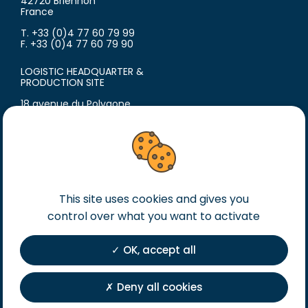
42720 Briennon
France
T. +33 (0)4 77 60 79 99
F. +33 (0)4 77 60 79 90
LOGISTIC HEADQUARTER &
PRODUCTION SITE
18 avenue du Polygone
42300 Roanne
France
T. +33 (0)4 77 60 79 99
F. +33 (0)4 77 60 79 90
Legal notice
This site uses cookies and gives you
General terms of sales
control over what you want to activate
General terms of purchase
OK, accept all
Private Policy
Registration
Deny all cookies