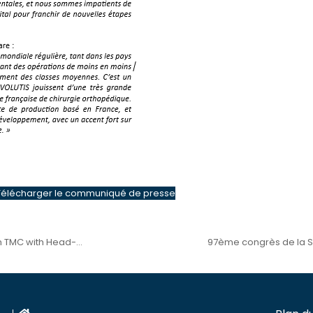
Télécharger le communiqué de presse
FESSH 2023 in RIMINI – Horus TMC prosthesis & Augmented Reality in TMC with Head-Op
97ème congrès de la S