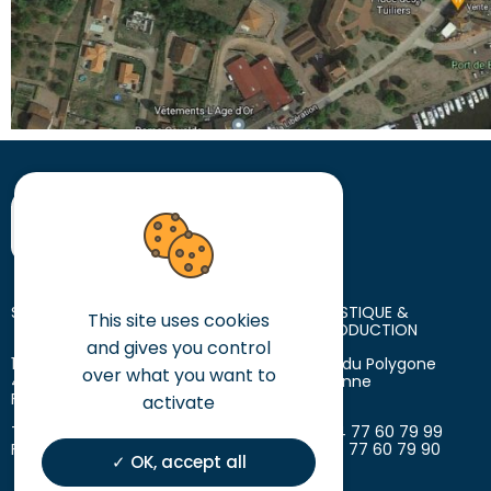
SIÈGE SOCIAL
SIÈGE LOGISTIQUE &
This site uses cookies
SITE DE PRODUCTION
and gives you control
10 place des Tuiliers
18 avenue du Polygone
over what you want to
42720 Briennon
42300 Roanne
France
France
activate
T. +33 (0)4 77 60 79 99
T. +33 (0)4 77 60 79 99
F. +33 (0)4 77 60 79 90
F. +33 (0)4 77 60 79 90
OK, accept all