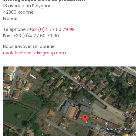
18 avenue du Polygone
42300 Roanne
France
Téléphone :
+33 (0)4 77 60 79 99
Fax : +33 (0)4 77 60 79 90
Nous envoyer un courriel
evolutis@evolutis-group.com