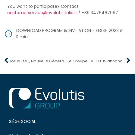
You want to participate? Contact:
customerservice@evolutisitalia.it
/ +39 3476467097
DOWNLOAD PROGRAM & INVITATION - FESSH 2023 in
Rimini
Horus TMC, Nouvelle Génération. Mise en avant lors du « Cours de Chirurgie de la Main 2023 », à Paris
Le Groupe EVOLUTIS annonce l’entrée d’un nouveau fonds à son capital : une étape prometteuse pour l’entreprise.
SIÈGE SOCIAL