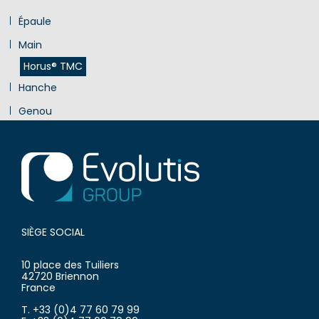
Épaule
Main
Horus® TMC
Hanche
Genou
Innovation
SIÈGE SOCIAL
10 place des Tuiliers
42720 Briennon
France
T. +33 (0)4 77 60 79 99