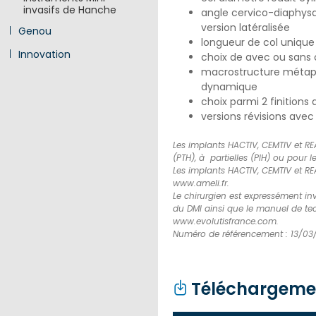
invasifs de Hanche
angle cervico-diaphysai
version latéralisée
Genou
longueur de col unique
Innovation
choix de avec ou sans 
macrostructure métaphy
dynamique
choix parmi 2 finitions
versions révisions avec 
Les implants HACTIV, CEMTIV et REA
(PTH), à partielles (PIH) ou pour l
Les implants HACTIV, CEMTIV et REA
www.ameli.fr.
Le chirurgien est expressément inv
du DMI ainsi que le manuel de tec
www.evolutisfrance.com.
Numéro de référencement : 13/0
Téléchargeme