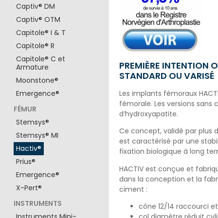
Captiv® DM
Captiv® OTM
Capitole® I & T
Capitole® R
Capitole® C et
PREMIÈRE INTENTION O
Armature
STANDARD OU VARISÉ
Moonstone®
Les implants fémoraux HACTIV
Emergence®
fémorale. Les versions sans 
FÉMUR
d’hydroxyapatite.
Stemsys®
Ce concept, validé par plus 
Stemsys® MI
est caractérisé par une stab
Hactiv®
fixation biologique à long te
Prius®
HACTIV est conçue et fabriqu
Emergence®
dans la conception et la fab
X-Pert®
ciment :
INSTRUMENTS
cône 12/14 raccourci e
col diamètre réduit cyl
Instruments Mini-