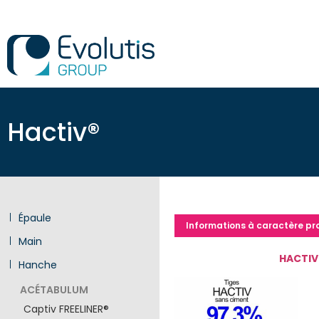
Hactiv®
Épaule
Informations à caractère pr
Main
HACTIV 
Hanche
ACÉTABULUM
Captiv FREELINER®