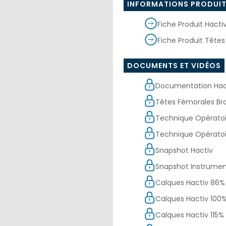
INFORMATIONS PRODUI
Fiche Produit Hacti
Fiche Produit Tête
DOCUMENTS ET VIDÉOS
Documentation Hact
Têtes Fémorales Br
Technique Opératoi
Technique Opérato
Snapshot Hactiv
Snapshot Instrumen
Calques Hactiv 86%
Calques Hactiv 100
Calques Hactiv 115%