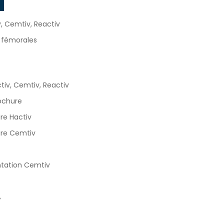
T
v, Cemtiv, Reactiv
s fémorales
iv, Cemtiv, Reactiv
ochure
re Hactiv
ire Cemtiv
tation Cemtiv
%