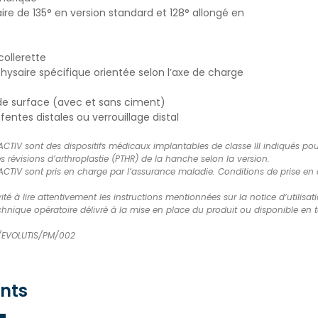
re de 135° en version standard et 128° allongé en
collerette
saire spécifique orientée selon l’axe de charge
 de surface (avec et sans ciment)
fentes distales ou verrouillage distal
CTIV sont des dispositifs médicaux implantables de classe III indiqués pour
es révisions d’arthroplastie (PTHR) de la hanche selon la version.
CTIV sont pris en charge par l’assurance maladie. Conditions de prise en ch
ité à lire attentivement les instructions mentionnées sur la notice d’utilis
hnique opératoire délivré à la mise en place du produit ou disponible en t
3/EVOLUTIS/PM/002
nts