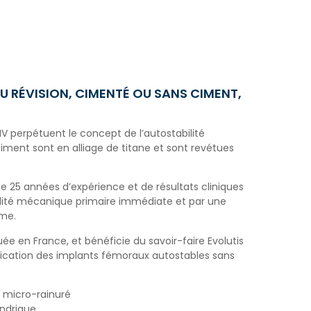
U RÉVISION, CIMENTÉ OU SANS CIMENT,
 perpétuent le concept de l’autostabilité
ciment sont en alliage de titane et sont revétues
de 25 années d’expérience et de résultats cliniques
ilité mécanique primaire immédiate et par une
rme.
ée en France, et bénéficie du savoir-faire Evolutis
rication des implants fémoraux autostables sans
t micro-rainuré
indrique