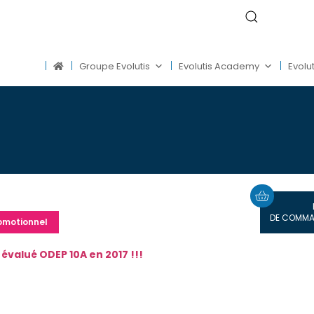
Groupe Evolutis
Evolutis Academy
Evolut
DE COMMA
omotionnel
évalué ODEP 10A en 2017 !!!