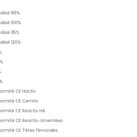
%
ralisé 86%
alisé 100%
alisé 115%
alisé 120%
%
0%
%
0%
ormité CE Hactiv
formité CE Cemtiv
ormité CE Reactiv HA
formité CE Reactiv cimentées
formité CE Têtes fémorales