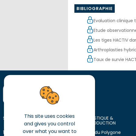
BIBLIOGRAPHIE
Evaluation clinique
Etude observationne
Les tiges HACTIV dan
Arthroplasties hybri
Taux de survie HACT
This site uses cookies
SIÈGE SOCIAL
SIÈGE LOGISTIQUE &
SITE DE PRODUCTION
and gives you control
over what you want to
10 place des Tuiliers
18 avenue du Polygone