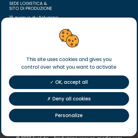
SEDE LOGISTICA &
SITO DI PRODUZIONE
18 avenue du Polygone
42300 Roanne
France
T. +33 (0)4 77 60 79 99
F. +33 (0)4 77 60 79 90
Avviso legales
This site uses cookies and gives you
control over what you want to activate
Condizioni generali di vendita
Condizioni generali di acquisto
OK, accept all
Private Policy
Iscrizione
Deny all cookies
Personalize