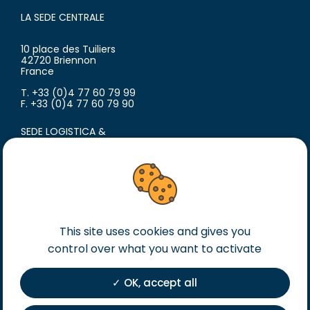
LA SEDE CENTRALE
10 place des Tuiliers
42720 Briennon
France
T. +33 (0)4 77 60 79 99
F. +33 (0)4 77 60 79 90
SEDE LOGISTICA &
SITO DI PRODUZIONE
18 avenue du Polygone
42300 Roanne
France
T. +33 (0)4 77 60 79 99
F. +33 (0)4 77 60 79 90
This site uses cookies and gives you
control over what you want to activate
Avviso legales
Condizioni generali di vendita
OK, accept all
Condizioni generali di acquisto