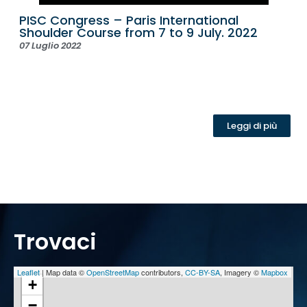
PISC Congress – Paris International
Shoulder Course from 7 to 9 July. 2022
07 Luglio 2022
Leggi di più
Trovaci
Leaflet
| Map data ©
OpenStreetMap
contributors,
CC-BY-SA
, Imagery ©
Mapbox
+
−