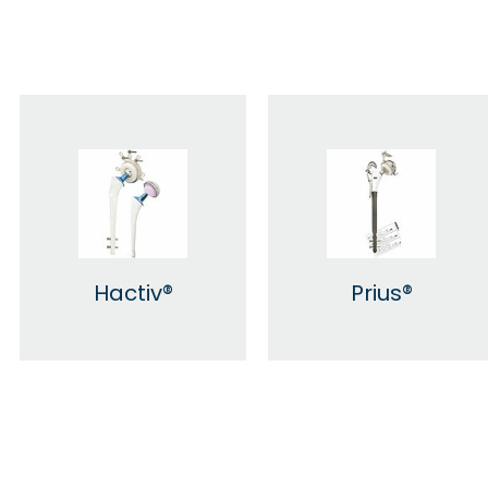
Hactiv®
Prius®