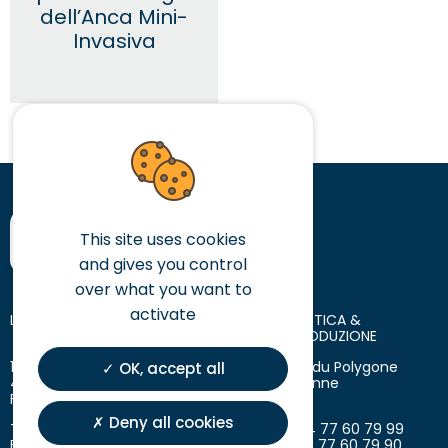
dell’Anca Mini-
Invasiva
This site uses cookies
and gives you control
over what you want to
activate
LA SEDE CENTRALE
SEDE LOGISTICA &
SITO DI PRODUZIONE
10 place des Tuiliers
18 avenue du Polygone
OK, accept all
42720 Briennon
42300 Roanne
France
France
Deny all cookies
T. +33 (0)4 77 60 79 99
T. +33 (0)4 77 60 79 99
F. +33 (0)4 77 60 79 90
F. +33 (0)4 77 60 79 90