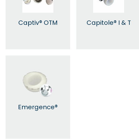
Captiv® OTM
Capitole® I & T
Emergence®